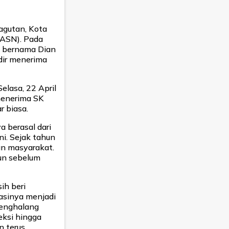
agutan, Kota
(ASN). Pada
il bernama Dian
dir menerima
lasa, 22 April
 menerima SK
r biasa.
a berasal dari
ni. Sejak tahun
an masyarakat.
hun sebelum
ih beri
asinya menjadi
penghalang
eksi hingga
n terus