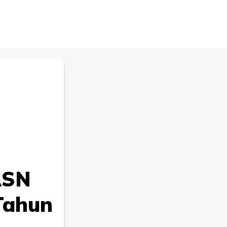
ASN
 Tahun