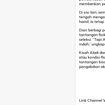
memberikan pe
Di sisi lain, s
tengah mengan
hamil, ia teta
Dian berbagi 
tantangan fis
seleksi. “Tapi 
indah,” ungkap
Kisah Aladi da
atau kondisi f
tantangan bisa
pengabdian ak
Link Channel