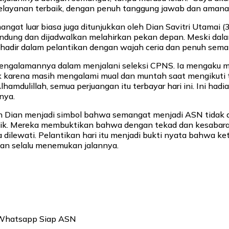
layanan terbaik, dengan penuh tanggung jawab dan amanah,
emangat luar biasa juga ditunjukkan oleh Dian Savitri Utamai (
dung dan dijadwalkan melahirkan pekan depan. Meski dala
p hadir dalam pelantikan dengan wajah ceria dan penuh sema
pengalamannya dalam menjalani seleksi CPNS. Ia mengaku 
ik karena masih mengalami mual dan muntah saat mengikuti
Alhamdulillah, semua perjuangan itu terbayar hari ini. Ini had
nya.
n Dian menjadi simbol bahwa semangat menjadi ASN tidak d
isik. Mereka membuktikan bahwa dengan tekad dan kesabara
 dilewati. Pelantikan hari itu menjadi bukti nyata bahwa k
an selalu menemukan jalannya.
 Whatsapp Siap ASN