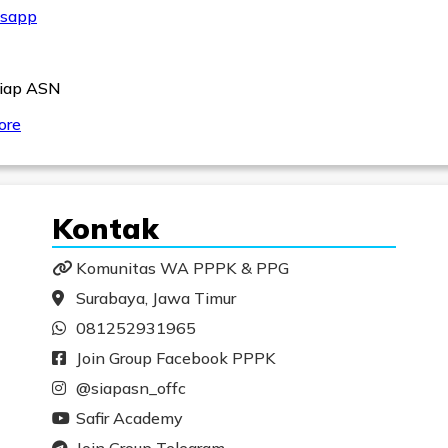
sapp
Siap ASN
ore
Kontak
Komunitas WA PPPK & PPG
Surabaya, Jawa Timur
081252931965
Join Group Facebook PPPK
@siapasn_offc
Safir Academy
Join Group Telegram