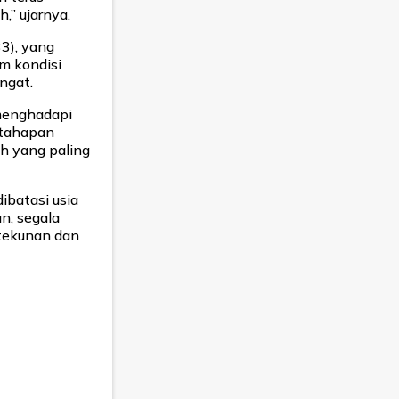
” ujarnya.
33), yang
m kondisi
ngat.
menghadapi
 tahapan
iah yang paling
ibatasi usia
n, segala
etekunan dan