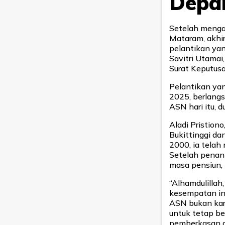
Depa
Setelah menga
Mataram, akhir
pelantikan yan
Savitri Utamai
Surat Keputus
Pelantikan yan
2025, berlangs
ASN hari itu, 
Aladi Pristion
Bukittinggi dan
2000, ia telah
Setelah penant
masa pensiun, 
“Alhamdulillah
kesempatan ini
ASN bukan kar
untuk tetap be
pemberkasan di