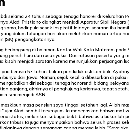
n
bdi selama 24 tahun sebagai tenaga honorer di Kelurahan P
nya Aladi Pristiono diangkat menjadi Aparatur Sipil Negara 
g sama, hadir pula sosok inspiratif lainnya, seorang ibu ham
, yang dalam hitungan hari akan melahirkan namun tetap ha
an (SK) pengangkatannya.
g berlangsung di halaman Kantor Wali Kota Mataram pada Se
ung penuh haru dan rasa syukur. Dari ratusan peserta yang
dua kisah menjadi sorotan karena menunjukkan perjuangan lua
o, pria berusia 57 tahun, bukan penduduk asli Lombok. Ayahny
 ibunya dari Jawa. Namun, sejak kecil ia dibesarkan di pulau i
 mengabdikan diri sebagai tenaga honorer di bidang pelayan
ian panjang, akhirnya di penghujung kariernya, tepat seta
ia resmi menjadi ASN.
, meskipun masa pensiun saya tinggal setahun lagi, Allah mas
,” ujar Aladi sambil tersenyum. Ia menegaskan bahwa motiv
ena status, melainkan sebagai bukti bahwa usia bukanlah 
rkontribusi. Ia juga menyampaikan bahwa seluruh proses sel
jalaninya dengan semangat, tanpa merasa lelah. “Saya aka