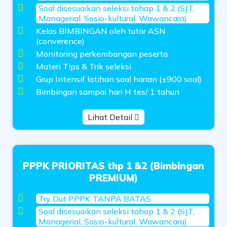
Soal disesuaikan seleksi tahap 1 & 2 (SJT,
Managerial, Sosio-kultural, Wawancara)
Kelas BIMBINGAN oleh tutor ASN
(converence)
Monitoring perkembangan peserta
Materi Tips & Trik seleksi
Grup Intensif latihan soal harian (±900 soal)
Bimbingan sampai hari H tes/ 1 tahun
Lihat Detail
PPPK PRIORITAS thp 1 &2 (Bimbingan
PREMIUM)
Try Out PPPK TANPA BATAS
Soal disesuaikan seleksi tahap 1 & 2 (SJT,
Managerial, Sosio-kultural, Wawancara)