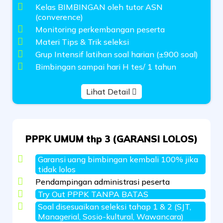
Kelas BIMBINGAN oleh tutor ASN
(converence)
Monitoring perkembangan peserta
Materi Tips & Trik seleksi
Grup Intensif latihan soal harian (±900 soal)
Bimbingan sampai hari H tes/ 1 tahun
Lihat Detail
PPPK UMUM thp 3 (GARANSI LOLOS)
Garansi uang bimbingan kembali 100% jika
tidak lolos
Pendampingan administrasi peserta
Try Out PPPK TANPA BATAS
Soal disesuaikan seleksi tahap 1 & 2 (SJT,
Managerial, Sosio-kultural, Wawancara)